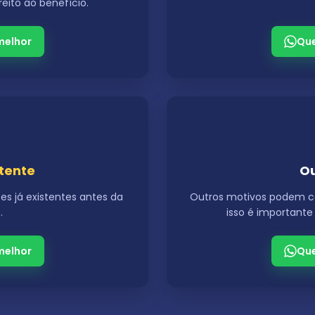
reito ao benefício.
melhor
Que
tente
Ou
s já existentes antes da
Outros motivos podem ca
.
isso é importante
melhor
Que