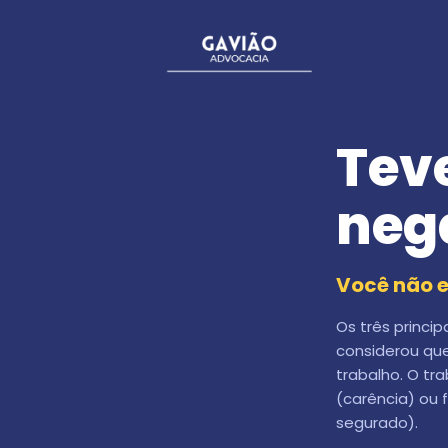
Tev
neg
Você não e
Os três princi
considerou qu
trabalho. O tr
(carência) ou 
segurado).