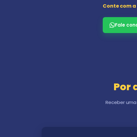
Conte com a 
Fale con
Por 
Receber uma n