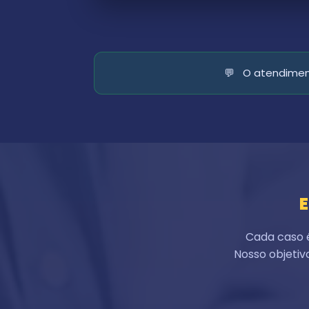
💬
O atendiment
E
Cada caso 
Nosso objetiv