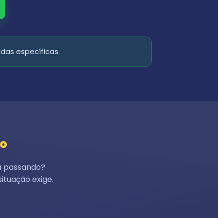
das específicas.
so
á passando?
ituação exige.